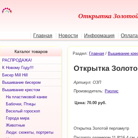
Открытка Золотой
Главная
Новости
Информация
Оплата
Каталог товаров
Раздел:
Главная
/
Вышивание кре
РАСПРОДАЖА!
Открытка Золото
К Новому Году!!!
Бисер Mill Hill
Вышивание бисером
Артикул: ОЗП
Вышивание крестом
Производитель:
Риолис
На пластиковой канве
Цена: 70.00 руб.
Бабочки, Птицы
Веселый гороскоп
Города мира
Животные
Открытка Золотой перламутр
Люди: сюжеты, портреты
Паспарту размером 11,8*16,4 см.