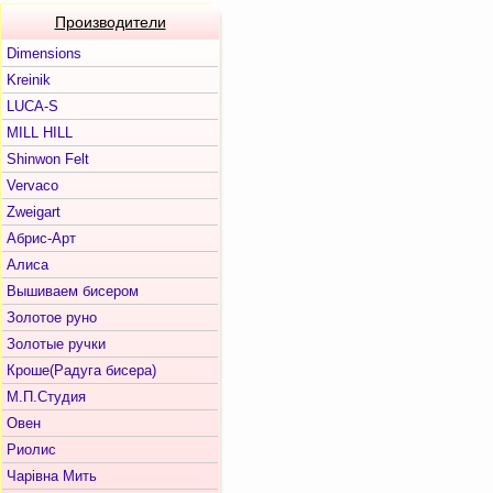
Производители
Dimensions
Kreinik
LUCA-S
MILL HILL
Shinwon Felt
Vervaco
Zweigart
Абрис-Арт
Алиса
Вышиваем бисером
Золотое руно
Золотые ручки
Кроше(Радуга бисера)
М.П.Студия
Овен
Риолис
Чарiвна Мить