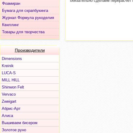
обязательно сделаем перерасчет 
Фоамиран
Бумага для скрапбукинга
Журнал Формула рукоделия
Квиллинг
Товары для творчества
Производители
Dimensions
Kreinik
LUCA-S
MILL HILL
Shinwon Felt
Vervaco
Zweigart
Абрис-Арт
Алиса
Вышиваем бисером
Золотое руно