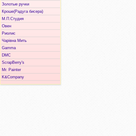
Золотые ручки
Кроше(Радуга бисера)
М.П.Студия
Овен
Риолис
Чарiвна Мить
Gamma
DMC
ScrapBerry's
Mr. Painter
K&Company