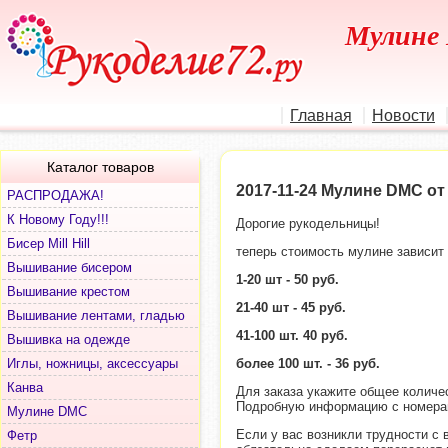
Мулине 
Главная
Новости
Каталог товаров
2017-11-24 Мулине DMC от 
РАСПРОДАЖА!
К Новому Году!!!
Дорогие рукодельницы!
Бисер Mill Hill
теперь стоимость мулине зависит
Вышивание бисером
1-20 шт - 50 руб.
Вышивание крестом
21-40 шт - 45 руб.
Вышивание лентами, гладью
41-100 шт. 40 руб.
Вышивка на одежде
Иглы, ножницы, аксессуары
более 100 шт. - 36 руб.
Канва
Для заказа укажите общее количес
Подробную информацию с номерами
Мулине DMC
Если у вас возникли трудности с 
Фетр