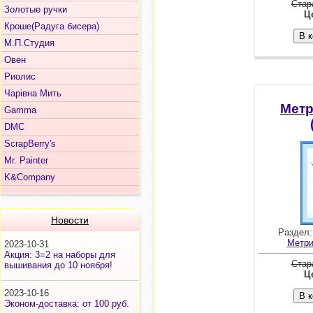
Стар
Золотые ручки
Це
Кроше(Радуга бисера)
М.П.Студия
Овен
Риолис
Чарiвна Мить
Метр
Gamma
DMC
ScrapBerry's
Mr. Painter
K&Company
Новости
Раздел
Метри
2023-10-31
Акция: 3=2 на наборы для
Стар
вышивания до 10 ноября!
Це
2023-10-16
Эконом-доставка: от 100 руб.