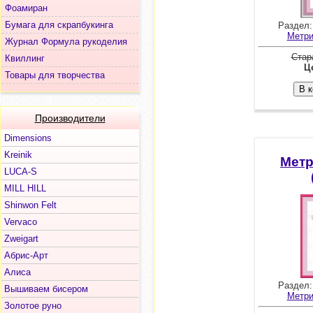
Фоамиран
Бумага для скрапбукинга
Раздел
Метри
Журнал Формула рукоделия
Стар
Квиллинг
Це
Товары для творчества
Производители
Dimensions
Kreinik
Метр
LUCA-S
MILL HILL
Shinwon Felt
Vervaco
Zweigart
Абрис-Арт
Алиса
Раздел
Вышиваем бисером
Метри
Золотое руно