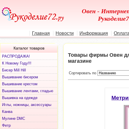
Овен - Интерне
Рукоделие7
Главная
Новости
Информация
Оплата
Каталог товаров
Товары фирмы Овен дл
РАСПРОДАЖА!
магазине
К Новому Году!!!
Бисер Mill Hill
Сортировать по
Вышивание бисером
Вышивание крестом
Вышивание лентами, гладью
Метри
Вышивка на одежде
Иглы, ножницы, аксессуары
Канва
Мулине DMC
Фетр