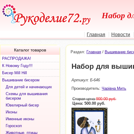
Набор д
Главная
Новости
Каталог товаров
Раздел:
Главная
/
Вышивание бис
РАСПРОДАЖА!
Набор для вышив
К Новому Году!!!
Бисер Mill Hill
Вышивание бисером
Артикул: Б-646
Для детей и начинающих
Производитель:
Чарiвна Мить
Схемы для вышивания
бисером
Старая цена
900.00 руб.
Цена: 500.00 руб.
Ювелирный бисер
Иконы
Именные иконы
Гороскоп
Животные, птицы