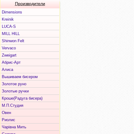
Производители
Dimensions
Kreinik
LUCA-S
MILL HILL
Shinwon Felt
Vervaco
Zweigart
Абрис-Арт
Алиса
Вышиваем бисером
Золотое руно
Золотые ручки
Кроше(Радуга бисера)
М.П.Студия
Овен
Риолис
Чарiвна Мить