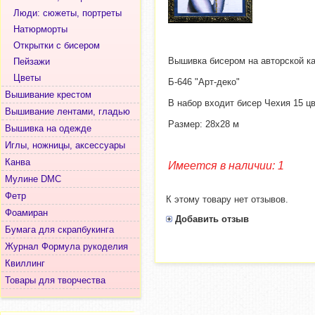
Люди: сюжеты, портреты
Натюрморты
Открытки с бисером
Вышивка бисером на авторской к
Пейзажи
Цветы
Б-646 "Арт-деко"
Вышивание крестом
В набор входит бисер Чехия 15 ц
Вышивание лентами, гладью
Размер: 28x28 м
Вышивка на одежде
Иглы, ножницы, аксессуары
Канва
Имеется в наличии: 1
Мулине DMC
Фетр
К этому товару нет отзывов.
Фоамиран
Добавить отзыв
Бумага для скрапбукинга
Журнал Формула рукоделия
Квиллинг
Товары для творчества