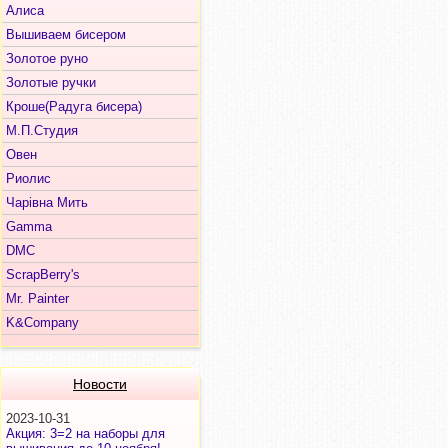
Алиса
Вышиваем бисером
Золотое руно
Золотые ручки
Кроше(Радуга бисера)
М.П.Студия
Овен
Риолис
Чарiвна Мить
Gamma
DMC
ScrapBerry's
Mr. Painter
K&Company
Новости
2023-10-31
Акция: 3=2 на наборы для