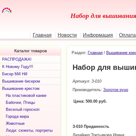
Набор для вышивани
Главная
Новости
Информация
Оплата
Каталог товаров
Раздел:
Главная
/
Вышивание кре
РАСПРОДАЖА!
Набор для выши
К Новому Году!!!
Бисер Mill Hill
Вышивание бисером
Артикул: З-010
Вышивание крестом
Производитель:
Золотое руно
На пластиковой канве
Цена: 500.00 руб.
Бабочки, Птицы
Веселый гороскоп
Города мира
Животные
З-010 Преданность
Люди: сюжеты, портреты
Дизайнер:Третьякова Ирина;