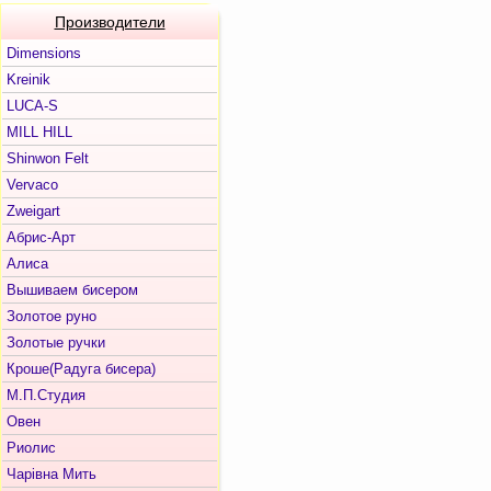
Производители
Dimensions
Kreinik
LUCA-S
MILL HILL
Shinwon Felt
Vervaco
Zweigart
Абрис-Арт
Алиса
Вышиваем бисером
Золотое руно
Золотые ручки
Кроше(Радуга бисера)
М.П.Студия
Овен
Риолис
Чарiвна Мить