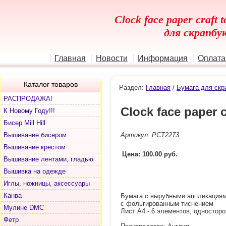
Clock face paper craft 
для скрапбу
Главная
Новости
Информация
Оплата
Каталог товаров
Раздел:
Главная
/
Бумага для скр
РАСПРОДАЖА!
Clock face paper c
К Новому Году!!!
Бисер Mill Hill
Вышивание бисером
Артикул: PCT2273
Вышивание крестом
Цена: 100.00 руб.
Вышивание лентами, гладью
Вышивка на одежде
Иглы, ножницы, аксессуары
Канва
Бумага с вырубными аппликация
с фольгированным тиснением
Мулине DMC
Лист А4 - 6 элементов, односторо
Фетр