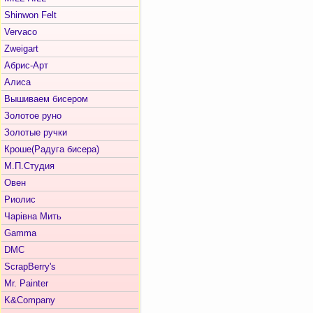
Shinwon Felt
Vervaco
Zweigart
Абрис-Арт
Алиса
Вышиваем бисером
Золотое руно
Золотые ручки
Кроше(Радуга бисера)
М.П.Студия
Овен
Риолис
Чарiвна Мить
Gamma
DMC
ScrapBerry's
Mr. Painter
K&Company