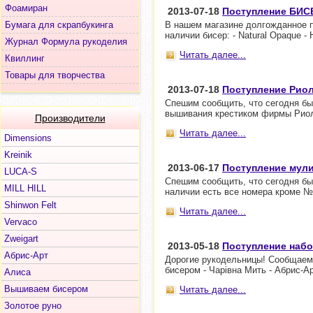
Фоамиран
2013-07-18
Поступление БИС
Бумага для скрапбукинга
В нашем магазине долгожданное п
наличии бисер: - Natural Opaque -
Журнал Формула рукоделия
Читать далее...
Квиллинг
Товары для творчества
2013-07-18
Поступление Риол
Спешим сообщить, что сегодня бы
вышивания крестиком фирмы Рио
Производители
Читать далее...
Dimensions
Kreinik
2013-06-17
Поступление мул
LUCA-S
Спешим сообщить, что сегодня б
MILL HILL
наличии есть все номера кроме №
Shinwon Felt
Читать далее...
Vervaco
Zweigart
2013-05-18
Поступление наб
Абрис-Арт
Дорогие рукодельницы! Сообщаем
бисером - Чарiвна Мить - Абрис-Ар
Алиса
Вышиваем бисером
Читать далее...
Золотое руно