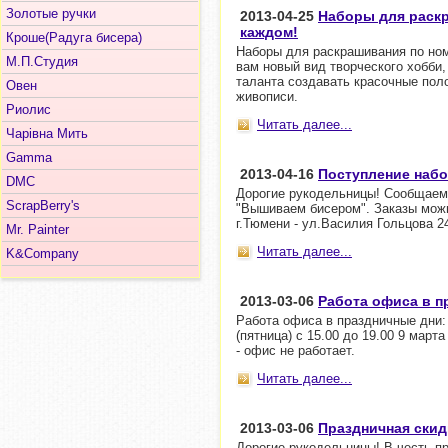
Золотые ручки
2013-04-25
Наборы для раскр
каждом!
Кроше(Радуга бисера)
Наборы для раскрашивания по ном
М.П.Студия
вам новый вид творческого хобби
таланта создавать красочные пол
Овен
живописи.
Риолис
Читать далее...
Чарiвна Мить
Gamma
2013-04-16
Поступление наб
DMC
Дорогие рукодельницы! Сообщаем
ScrapBerry's
"Вышиваем бисером". Заказы можн
г.Тюмени - ул.Василия Гольцова 2
Mr. Painter
Читать далее...
K&Company
2013-03-06
Работа офиса в п
Работа офиса в праздничные дни: 7
(пятница) с 15.00 до 19.00 9 марта 
- офис не работает.
Читать далее...
2013-03-06
Праздничная скид
Дорогие рукодельницы! В честь пр