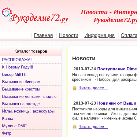
Новости - Интерн
Рукоделие72.ру
Главная
Новости
Информация
Оплата
Каталог товаров
Новости
РАСПРОДАЖА!
К Новому Году!!!
2013-07-24
Поступление Dime
Бисер Mill Hill
На наш склад поступили товары ф
крестиком . - Наборы для раскра
Вышивание бисером
Читать далее...
Вышивание крестом
Вышивание лентами, гладью
2013-07-23
Новинки от Выши
Вышивка на одежде
Поступили наборы для вышивания
Иглы, ножницы, аксессуары
том числе новинки - Иконы для в
см.: в наличии: - именные иконы 
Канва
Мулине DMC
Читать далее...
Фетр